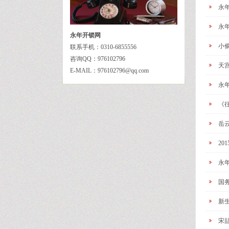
永年
永年
永年开锁网
小
联系手机：0310-6855556
咨询QQ：976102796
天
E-MAIL：976102796@qq.com
永
《
岳
20
永
国
新
宋