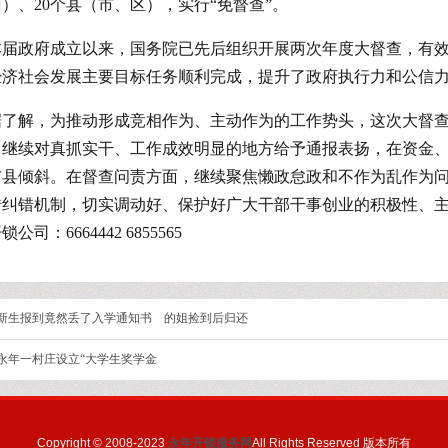
）、20个县（市、区），实行“免督查”。
本届政府成立以来，国务院已先后组织开展两次年度大督查，有
经济社会发展主要目标任务顺利完成，提升了政府执行力和公信
据了解，为推动形成竞相作为、主动作为的工作势头，这次大督
，继续对真抓实干、工作成效明显的地方给予通报表扬，在资金
市县倾斜。在督查问责方面，继续聚焦懒政怠政和不作为乱作为
错纠错机制，切实调动好、保护好广大干部干事创业的积极性、
公司：6664442 6855565
新生报到竟然丢了入学通知书 的姐捡到后归还
永年一村庄设立“大学生奖学金
Copyright © 2008-2023
永年开锁服务网
All Rights Reserved 版本所有