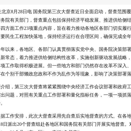
社北京8月28日电 国务院第三次大督查近日全面启动，督查范围
国务院有关部门，督查重点包括保持经济平稳发展、推进供给侧
等四方面工作23项重点内容，旨在着力推动各地区各部门切实履
重要民生工程加快落地，保持经济运行在合理区间，确保完成全
今年以来，各地区、各部门认真贯彻落实党中央、国务院决策部
展新常态，着力推进供给侧结构性改革，实施创新驱动发展战略
各项工作取得积极进展。但一些地方和部门仍然存在改革不深入
存在个别干部懒政怠政和不作为乱作为等现象，影响了决策部署
据介绍，第三次大督查将紧紧围绕中央经济工作会议部署和政府
突出问题，对照有关重点工作部署和量化指标任务，一项一项抓
干。
根据工作安排，此次大督查采用先自查后实地督查的方式。在各
18日派出20个督查组赴各地区和国务院有关部门开展实地督查。