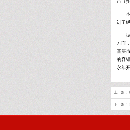
市（州
进了
方面
基层
的容
永年开锁
上一篇：
下一篇：