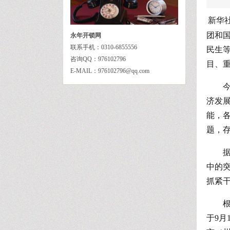
新华
团和
永年开锁网
联系手机：0310-6855556
民生
咨询QQ：976102796
目、
E-MAIL：976102796@qq.com
济发
能，
题，
中的
抓紧
于9月