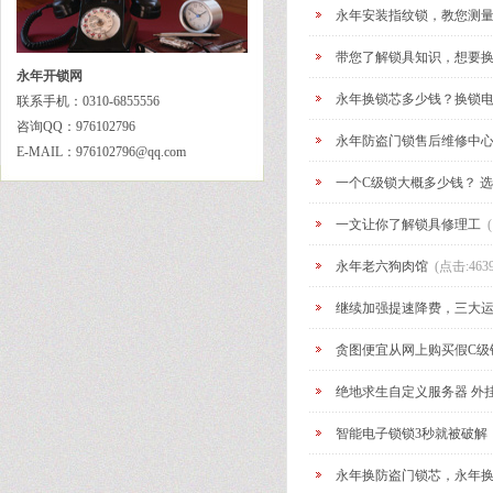
永年安装指纹锁，教您测
带您了解锁具知识，想要
永年开锁网
永年换锁芯多少钱？换锁电话6
联系手机：0310-6855556
咨询QQ：976102796
永年防盗门锁售后维修中心 6
E-MAIL：976102796@qq.com
一个C级锁大概多少钱？ 
一文让你了解锁具修理工
永年老六狗肉馆
(点击:463
继续加强提速降费，三大
贪图便宜从网上购买假C
绝地求生自定义服务器 外
智能电子锁锁3秒就被破解
永年换防盗门锁芯，永年