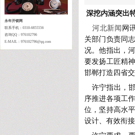
深挖内涵突出特
永年开锁网
河北新闻
网
联系手机：0310-6855556
咨询QQ：976102796
关部门负责同
E-MAIL：976102796@qq.com
况。他指出，
要发扬工匠精
邯郸打造四省交
许宁指出，邯
序推进各项工
位，坚持高水
设计、有效衔接