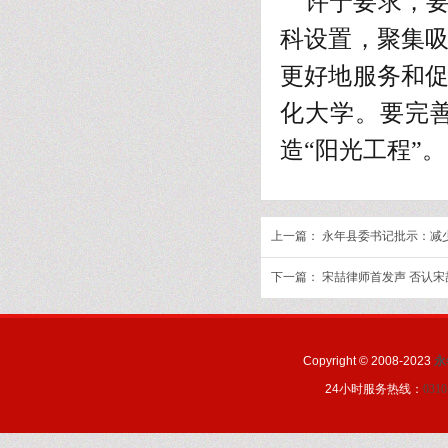
许宁要求，要
科设置，聚集
更好地服务和
化大学。要完
造“阳光工程”。
上一篇：
永年县委书记批示：减
下一篇：
宋喆律师首发声 否认
Copyright © 2008-2023
永
24小时服务热线：
0310