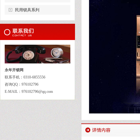
民用锁具系列
永年开锁网
联系手机：0310-6855556
咨询QQ：976102796
E-MAIL：976102796@qq.com