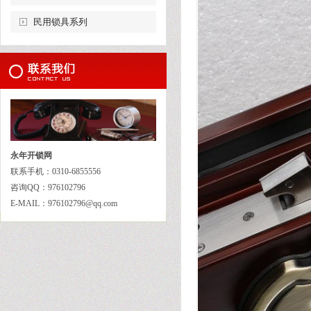
民用锁具系列
永年开锁网
联系手机：0310-6855556
咨询QQ：976102796
E-MAIL：976102796@qq.com