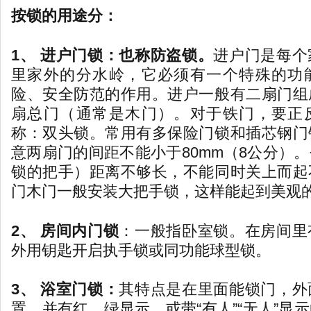
按锁的用途分：
1、 进户门锁：也称防盗锁。
进户门是每个
里家外的分水岭，它必须有一个特殊的功
险、安全防范的作用。进户一般有二扇门组
扇总门（通常是木门）。对于铁门，要正
称：双头锁。常用有多保险门锁和插芯钢门
意两扇门的间距不能小于80mm（8公分）
锁的把手）距离不够长，不能同时关上而起
门木门一般安装大把手锁，这样能起到美观
2、 房间内门锁
：一般指卧室锁。在房间里
外用钥匙开启执手锁或同功能球型锁。
3、 浴室门锁：
其特点是在里面能锁门，外
置，并有红、绿显示，或带“有人”“无人”显